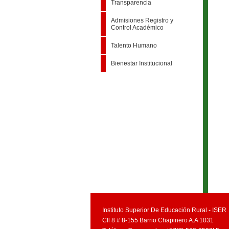
Transparencia
Admisiones Registro y
Control Académico
Talento Humano
Bienestar Institucional
Instituto Superior De Educación Rural - ISER
Cll 8 # 8-155 Barrio Chapinero A.A 1031