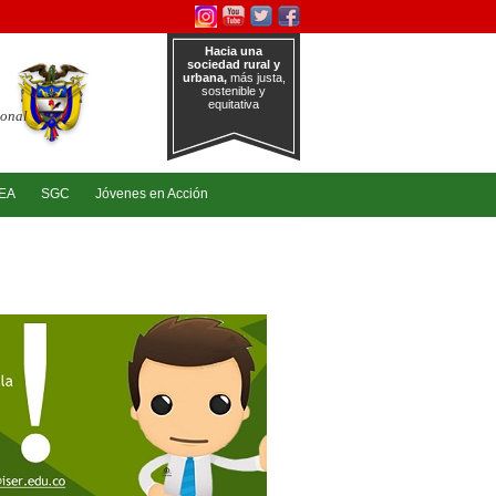
Hacia una
sociedad rural y
urbana,
más justa,
sostenible y
equitativa
ional
EA
SGC
Jóvenes en Acción