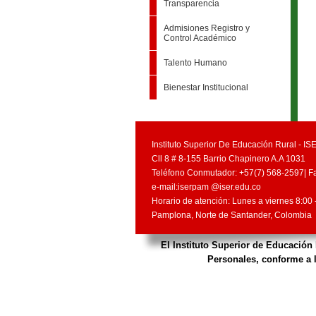
Transparencia
Admisiones Registro y
Control Académico
Talento Humano
Bienestar Institucional
Instituto Superior De Educación Rural - IS
Cll 8 # 8-155 Barrio Chapinero A.A 1031
Teléfono Conmutador: +57(7) 568-2597| F
e-mail:iserpam @iser.edu.co
Horario de atención: Lunes a viernes 8:00 -
Pamplona, Norte de Santander, Colombia
El Instituto Superior de Educación
Personales, conforme a l