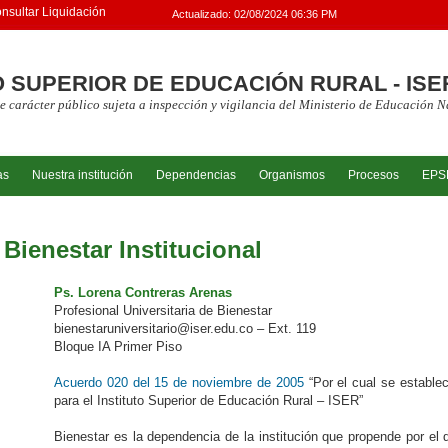
nsultar Liquidación
Actualizado:
02/08/2024 06:36 PM
O SUPERIOR DE EDUCACIÓN RURAL - ISE
e carácter público sujeta a inspección y vigilancia del Ministerio de Educación 
as
Nuestra institución
Dependencias
Organismos
Procesos
EPS
Bienestar Institucional
Ps. Lorena Contreras Arenas
Profesional Universitaria de Bienestar
bienestaruniversitario@iser.edu.co – Ext. 119
Bloque IA Primer Piso
Acuerdo 020 del 15 de noviembre de 2005
“Por el cual se establec
para el Instituto Superior de Educación Rural – ISER”
Bienestar es la dependencia de la institución que propende por el 