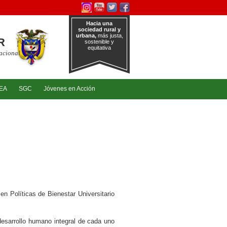
Hacia una
sociedad rural y
urbana,
más justa,
R
sostenible y
equitativa
Nacional
EA
SGC
Jóvenes en Acción
en Políticas de Bienestar Universitario
desarrollo humano integral de cada uno