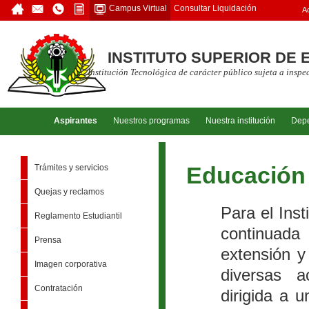
Consultar Liquidación
Campus Virtual
A
INSTITUTO SUPERIOR DE 
Institución Tecnológica de carácter público sujeta a insp
Aspirantes
Nuestros programas
Nuestra institución
Dep
Trámites y servicios
Educación
Quejas y reclamos
Para el Ins
Reglamento Estudiantil
continuada
Prensa
extensión y
Imagen corporativa
diversas a
Contratación
dirigida a 