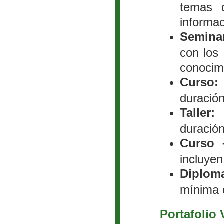
temas d
informac
Seminar
con los 
conocimi
Curso:
duració
Taller:
c
duració
Curso –
incluyen
Diplom
mínima 
Portafolio 