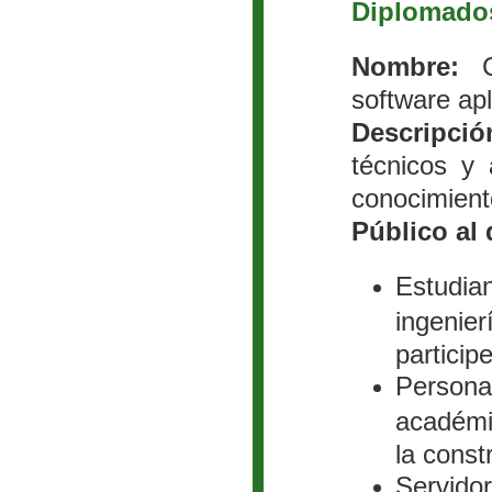
Diplomado
Nombre:
Co
software apl
Descripció
técnicos y 
conocimiento
Público al 
Estudia
ingenier
particip
Person
académi
la const
Servidor