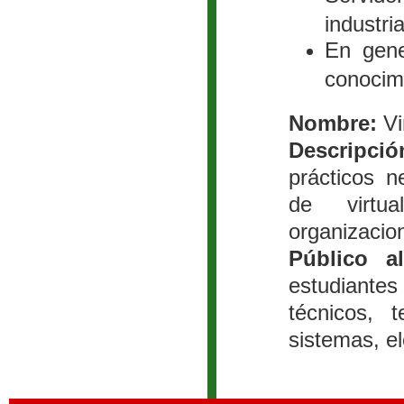
industri
En gene
conocimi
Nombre:
Vi
Descripció
prácticos 
de virtua
organizacio
Público a
estudiantes
técnicos, 
sistemas, el