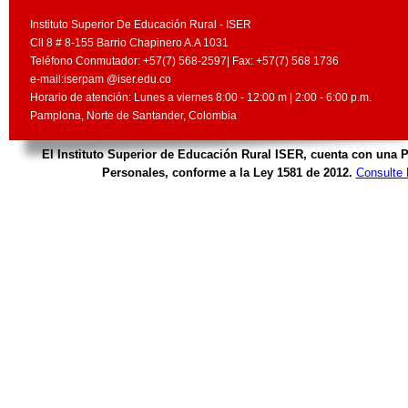
Instituto Superior De Educación Rural - ISER
Cll 8 # 8-155 Barrio Chapinero A.A 1031
Teléfono Conmutador: +57(7) 568-2597| Fax: +57(7) 568 1736
e-mail:iserpam @iser.edu.co
Horario de atención: Lunes a viernes 8:00 - 12:00 m | 2:00 - 6:00 p.m.
Pamplona, Norte de Santander, Colombia
El Instituto Superior de Educación Rural ISER, cuenta con una P
Personales, conforme a la Ley 1581 de 2012.
Consulte 