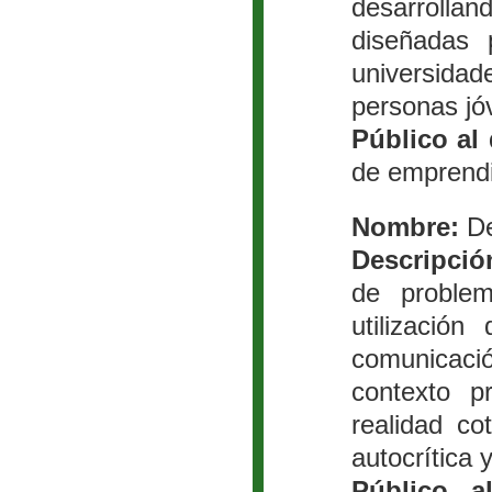
desarrolla
diseñadas 
universidade
personas jó
Público al 
de emprend
Nombre:
De
Descripció
de problem
utilizació
comunicaci
contexto p
realidad c
autocrítica y
Público a