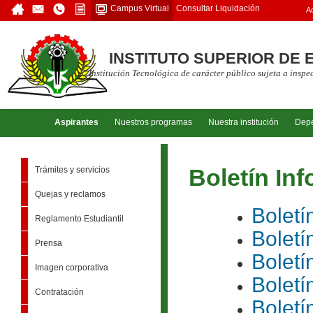
Consultar Liquidación
Campus Virtual
A
INSTITUTO SUPERIOR DE 
Institución Tecnológica de carácter público sujeta a insp
Aspirantes
Nuestros programas
Nuestra institución
Dep
Trámites y servicios
Boletín In
Quejas y reclamos
Boletí
Reglamento Estudiantil
Boletí
Prensa
Boletí
Imagen corporativa
Boletí
Contratación
Boletí