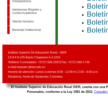
Transparencia
Boletí
Admisiones Registro y
Boletí
Control Académico
Boletí
Talento Humano
Boletí
Bienestar Institucional
Instituto Superior De Educación Rural - ISER
Cll 8 # 8-155 Barrio Chapinero A.A 1031
Teléfono Conmutador: +57(7) 568-2597| Fax: +57(7) 568 1736
e-mail:iserpam @iser.edu.co
Horario de atención: Lunes a viernes 8:00 - 12:00 m | 2:00 - 6:00 p.m.
Pamplona, Norte de Santander, Colombia
El Instituto Superior de Educación Rural ISER, cuenta con una P
Personales, conforme a la Ley 1581 de 2012.
Consulte 